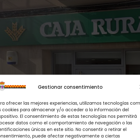
Gestionar consentimiento
ra ofrecer las mejores experiencias, utilizamos tecnologías co
s cookies para almacenar y/o acceder a la información del
spositivo. El consentimiento de estas tecnologías nos permitirá
ocesar datos como el comportamiento de navegación o las
entificaciones únicas en este sitio. No consentir o retirar el
: Que en la parte de Administración del
Excm
nsentimiento, puede afectar negativamente a ciertas