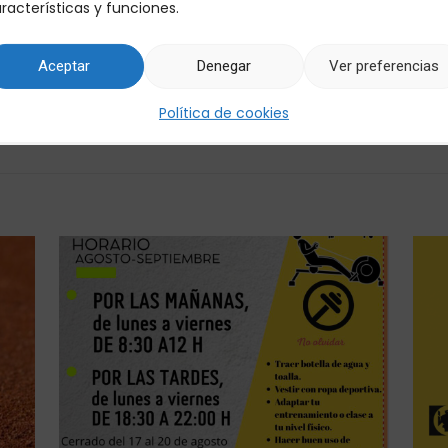
s las hojas para la recogida de firmas den
racterísticas y funciones.
 en nuestra localidad.
Aceptar
Denegar
Ver preferencias
Política de cookies